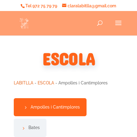
Tel 972 75 79 79
claralabitlla@gmail.com
ESCOLA
LABITLLA
-
ESCOLA
- Ampolles i Cantimplores
Ampolles i Cantimplores
Bates