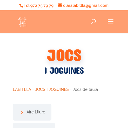
Tel 972 75 79 79
claralabitlla@gmail.com
JOCS
I JOGUINES
LABITLLA
-
JOCS I JOGUINES
- Jocs de taula
Aire Lliure