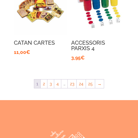
CATAN CARTES
ACCESSORIS
PARXIS 4
11,00
€
3,95
€
1
2
3
4
…
23
24
25
→