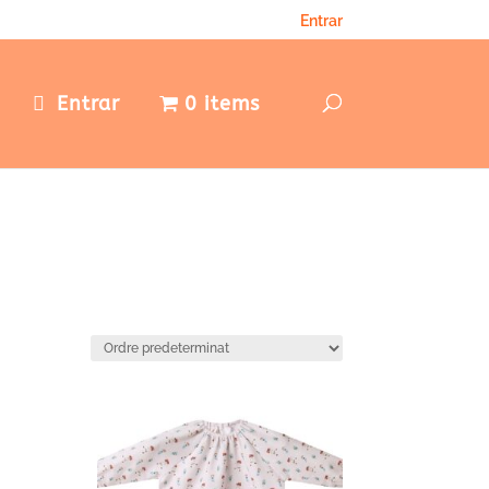
Entrar
e
Entrar
0 items