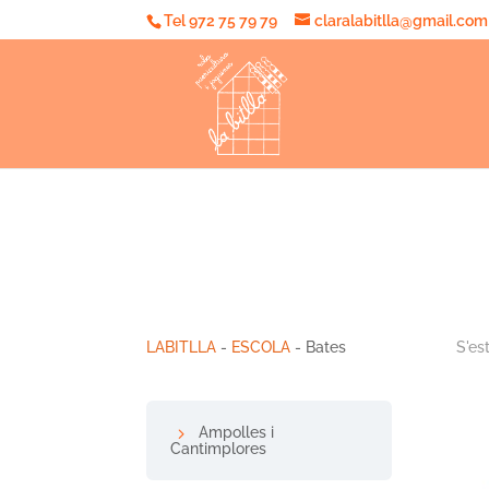
Tel 972 75 79 79
claralabitlla@gmail.com
LABITLLA
-
ESCOLA
- Bates
S'es
Ampolles i
Cantimplores