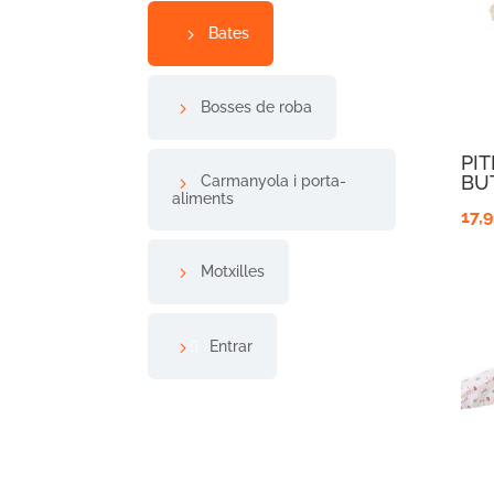
Bates
Bosses de roba
PIT
BU
Carmanyola i porta-
aliments
17,
Motxilles
Entrar