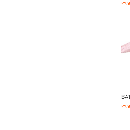
21,
BA
21,