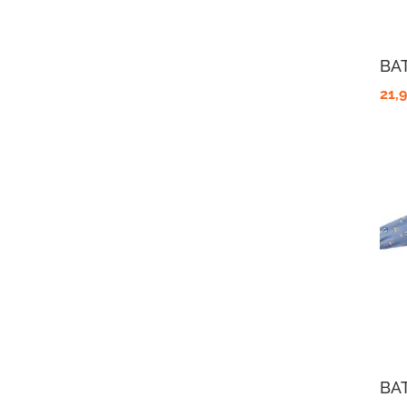
BA
21,
BA