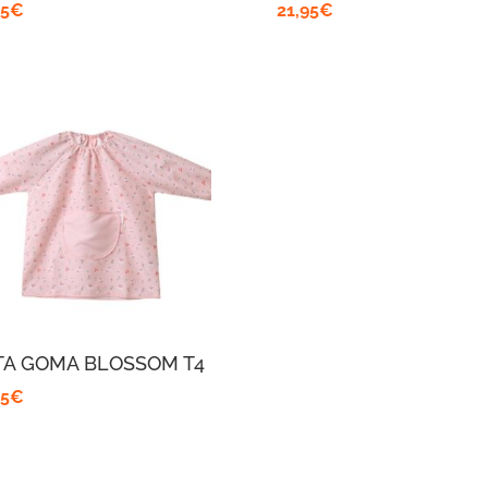
95
€
21,95
€
TA GOMA BLOSSOM T4
95
€