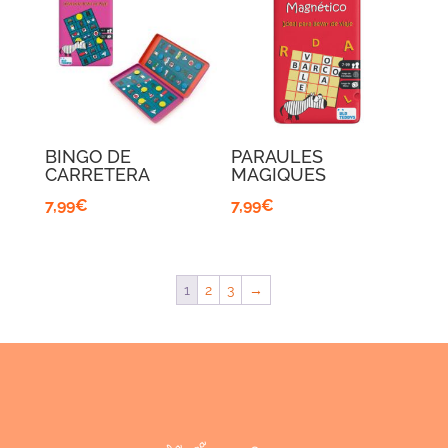
BINGO DE
PARAULES
CARRETERA
MAGIQUES
7,99
€
7,99
€
1
2
3
→