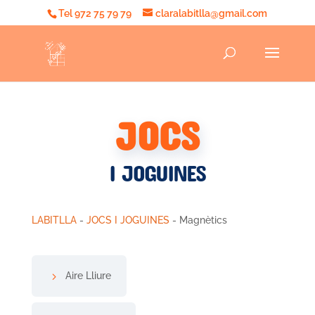
Tel 972 75 79 79
claralabitlla@gmail.com
JOCS
I JOGUINES
LABITLLA
-
JOCS I JOGUINES
- Magnètics
Aire Lliure