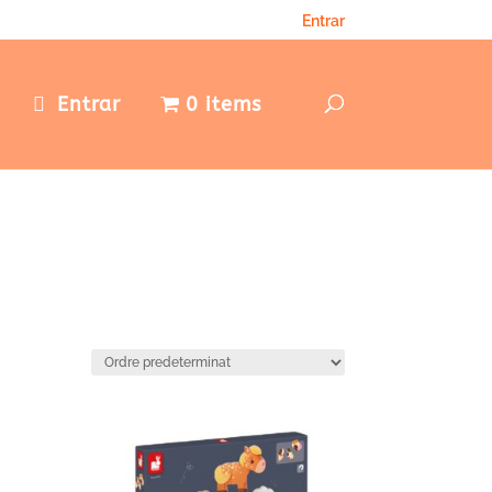
Entrar
e
Entrar
0 items