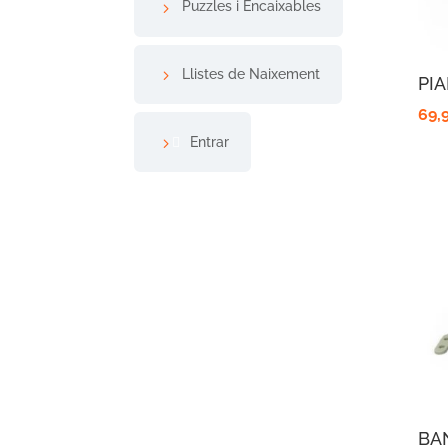
Puzzles i Encaixables
Llistes de Naixement
PI
69,
Entrar
BA