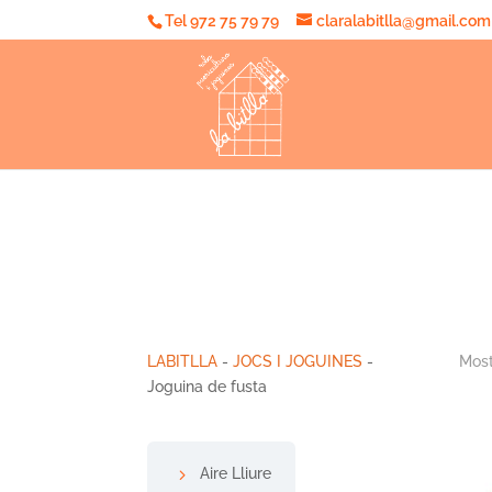
Tel 972 75 79 79
claralabitlla@gmail.com
LABITLLA
-
JOCS I JOGUINES
-
Most
Joguina de fusta
Aire Lliure