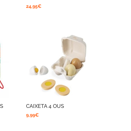
24,95
€
S
CAIXETA 4 OUS
9,99
€