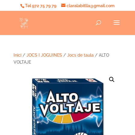
Tel 972 75 79 79
claralabitlla@gmail.com
Inici
/
JOCS I JOGUINES
/
Jocs de taula
/ ALTO
VOLTAJE