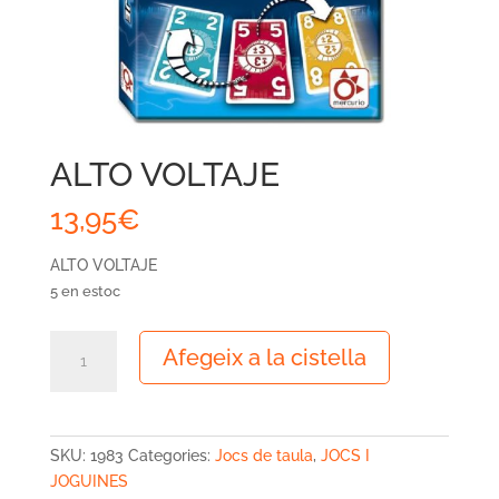
ALTO VOLTAJE
13,95
€
ALTO VOLTAJE
5 en estoc
quantitat
Afegeix a la cistella
de
ALTO
VOLTAJE
SKU:
1983
Categories:
Jocs de taula
,
JOCS I
JOGUINES