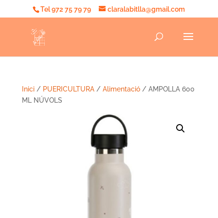
Tel 972 75 79 79
claralabitlla@gmail.com
Inici
/
PUERICULTURA
/
Alimentació
/ AMPOLLA 600
ML NÚVOLS