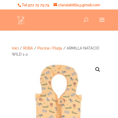
Tel 972 75 79 79
claralabitlla@gmail.com
Inici
/
ROBA
/
Piscina i Platja
/ ARMILLA NATACIÓ
WILD 1-2