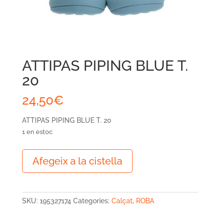
ATTIPAS PIPING BLUE T.
20
24,50
€
ATTIPAS PIPING BLUE T. 20
1 en estoc
quantitat
Afegeix a la cistella
de
ATTIPAS
PIPING
BLUE
SKU:
195327174
Categories:
Calçat
,
ROBA
T.