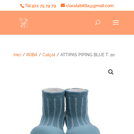
Tel 972 75 79 79
claralabitlla@gmail.com
Inici
/
ROBA
/
Calçat
/ ATTIPAS PIPING BLUE T. 20