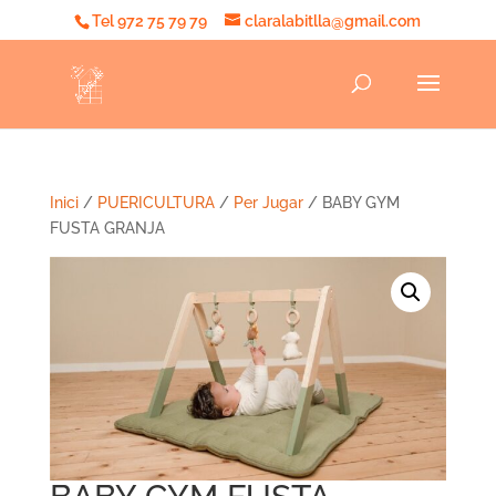
Tel 972 75 79 79
claralabitlla@gmail.com
Inici
/
PUERICULTURA
/
Per Jugar
/ BABY GYM
FUSTA GRANJA