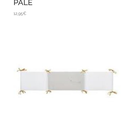
PALE
12,95
€