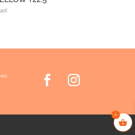
,95
€
KIES
0