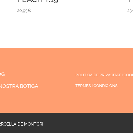
20,95
€
23
OG
POLÍTICA DE PRIVACITAT I COO
NOSTRA BOTIGA
TERMES I CONDICIONS
RROELLA DE MONTGRÍ