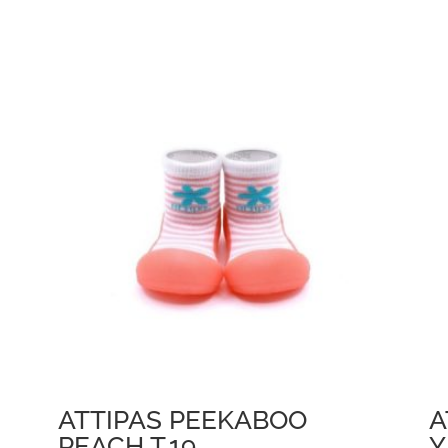
ATTIPAS PEEKABOO
A
PEACH T.19
Y