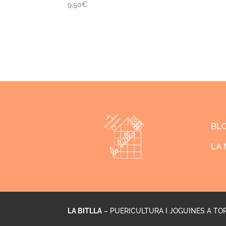
9,50
€
BL
LA 
LA BITLLA
– PUERICULTURA I JOGUINES A TO