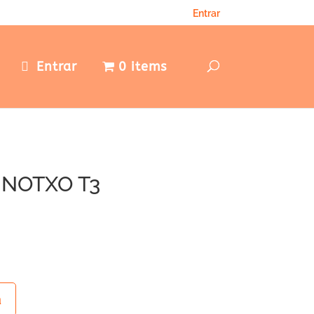
Entrar
e
Entrar
0 items
INOTXO T3
a