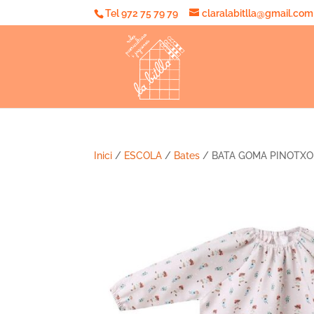
Tel 972 75 79 79
claralabitlla@gmail.com
Inici
/
ESCOLA
/
Bates
/ BATA GOMA PINOTXO