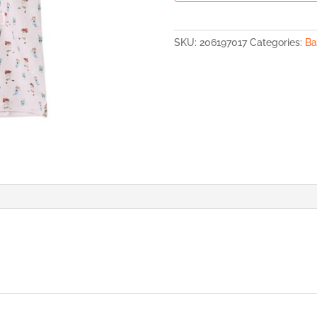
BATA
GOMA
PINOTXO
SKU:
206197017
Categories:
Ba
T3