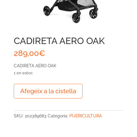
CADIRETA AERO OAK
289,00
€
CADIRETA AERO OAK
1 en estoc
quantitat
Afegeix a la cistella
de
CADIRETA
AERO
OAK
SKU:
202389683
Categoria:
PUERICULTURA