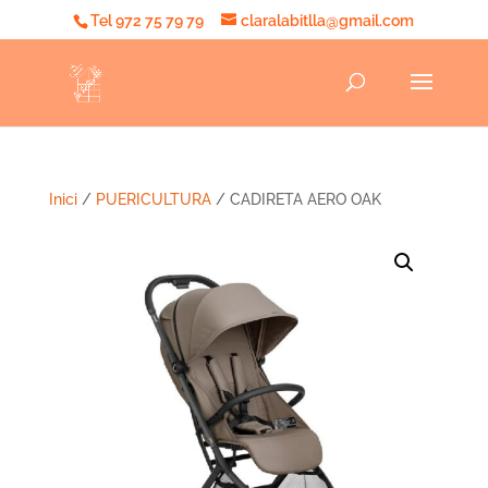
Tel 972 75 79 79
claralabitlla@gmail.com
Inici
/
PUERICULTURA
/ CADIRETA AERO OAK