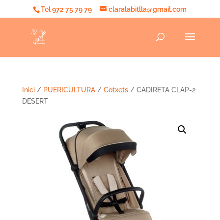
Tel 972 75 79 79
claralabitlla@gmail.com
Inici
/
PUERICULTURA
/
Cotxets
/ CADIRETA CLAP-2
DESERT