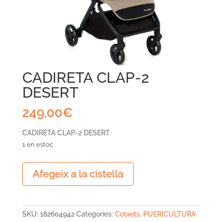
CADIRETA CLAP-2
DESERT
249,00
€
CADIRETA CLAP-2 DESERT
1 en estoc
quantitat
Afegeix a la cistella
de
CADIRETA
CLAP-
2
SKU:
182604942
Categories:
Cotxets
,
PUERICULTURA