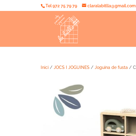
Tel 972 75 79 79
claralabitlla@gmail.com
Inici
/
JOCS I JOGUINES
/
Joguina de fusta
/ C