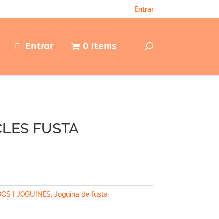
Entrar
e
Entrar
0 items
CLES FUSTA
OCS I JOGUINES
,
Joguina de fusta