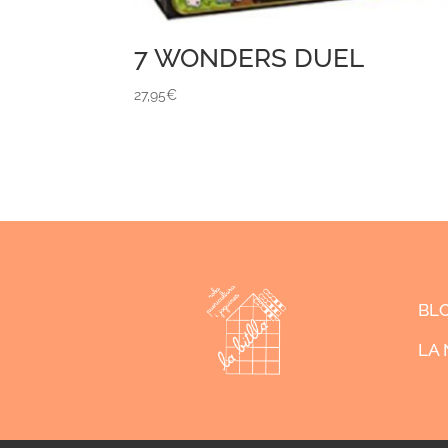
7 WONDERS DUEL
27,95
€
BL
LA 