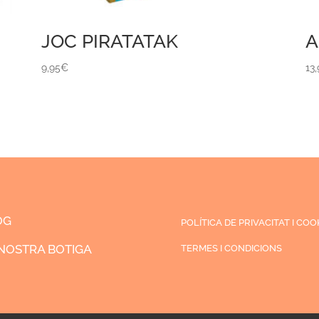
JOC PIRATATAK
A
9,95
€
13
OG
POLÍTICA DE PRIVACITAT I COO
NOSTRA BOTIGA
TERMES I CONDICIONS