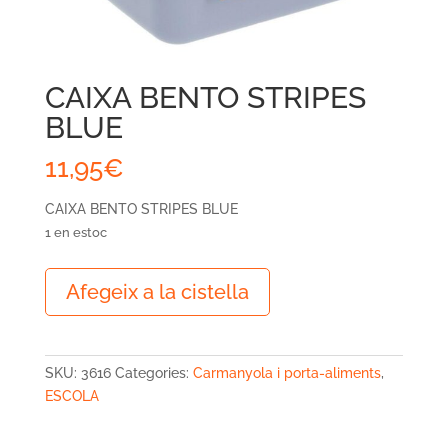
CAIXA BENTO STRIPES
BLUE
11,95
€
CAIXA BENTO STRIPES BLUE
1 en estoc
quantitat
Afegeix a la cistella
de
CAIXA
BENTO
STRIPES
SKU:
3616
Categories:
Carmanyola i porta-aliments
,
BLUE
ESCOLA