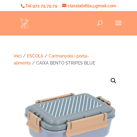
Tel 972 75 79 79
claralabitlla@gmail.com
Inici
/
ESCOLA
/
Carmanyola i porta-
aliments
/ CAIXA BENTO STRIPES BLUE