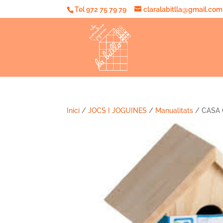
Tel 972 75 79 79
claralabitlla@gmail.com
Inici
/
JOCS I JOGUINES
/
Manualitats
/ CASA 