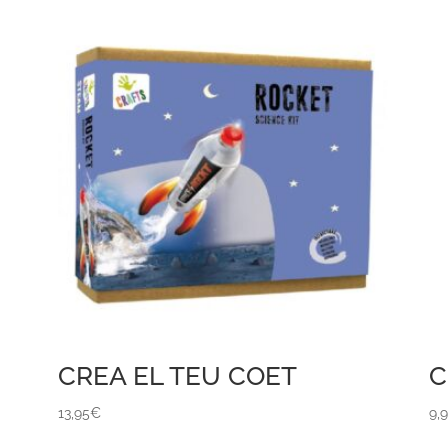
CREA EL TEU COET
C
13,95
€
9,