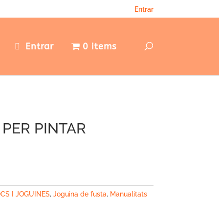
Entrar
e
Entrar
0 items
 PER PINTAR
CS I JOGUINES
,
Joguina de fusta
,
Manualitats