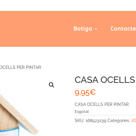
Botiga
Contact
OCELLS PER PINTAR
CASA OCELLS
9,95
€
CASA OCELLS PER PINTAR
Esgotat
SKU:
168523239
Categories:
JO