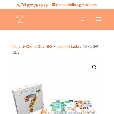
Tel 972 75 79 79
claralabitlla@gmail.com
Inici
/
JOCS I JOGUINES
/
Jocs de taula
/ CONCEPT
KIDS