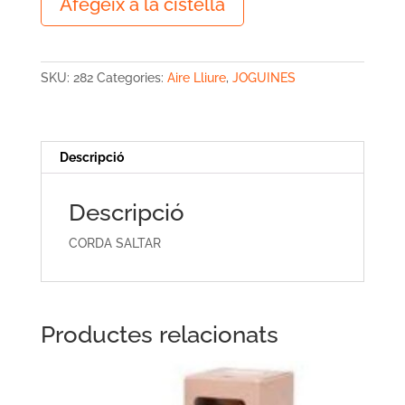
Afegeix a la cistella
de
CORDA
SALTAR
SKU:
282
Categories:
Aire Lliure
,
JOGUINES
Descripció
Descripció
CORDA SALTAR
Productes relacionats