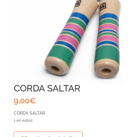
CORDA SALTAR
9,00
€
CORDA SALTAR
1 en estoc
quantitat