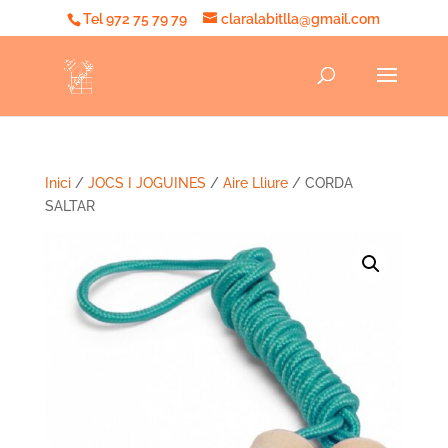
Tel 972 75 79 79
claralabitlla@gmail.com
Inici
/
JOCS I JOGUINES
/
Aire Lliure
/ CORDA
SALTAR