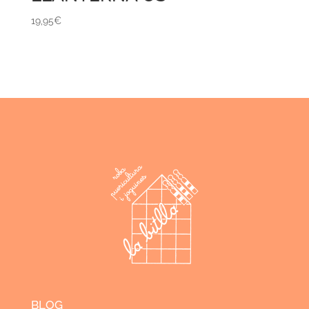
19,95
€
BLOG