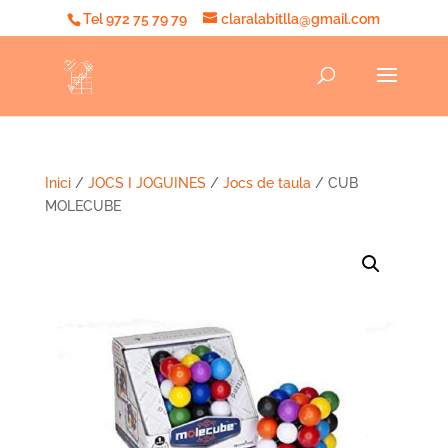
Tel 972 75 79 79
claralabitlla@gmail.com
Inici
/
JOCS I JOGUINES
/
Jocs de taula
/ CUB
MOLECUBE