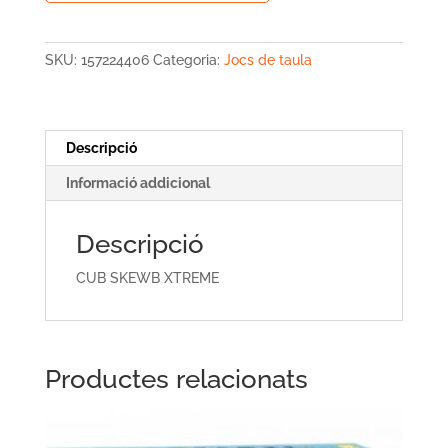
CUB
SKEWB
XTREME
SKU:
157224406
Categoria:
Jocs de taula
Descripció
Informació addicional
Descripció
CUB SKEWB XTREME
Productes relacionats