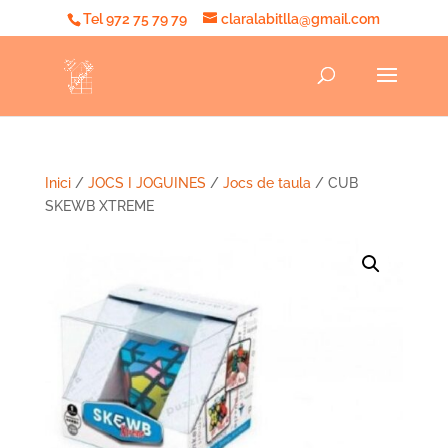
Tel 972 75 79 79
claralabitlla@gmail.com
Inici
/
JOCS I JOGUINES
/
Jocs de taula
/ CUB
SKEWB XTREME