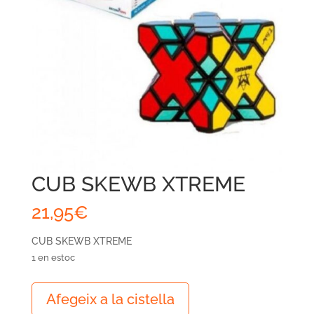
CUB SKEWB XTREME
21,95
€
CUB SKEWB XTREME
1 en estoc
quantitat
Afegeix a la cistella
de