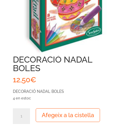
DECORACIÓ NADAL
BOLES
12,50
€
DECORACIÓ NADAL BOLES
4 en estoc
quantitat
Afegeix a la cistella
de
DECORACIÓ