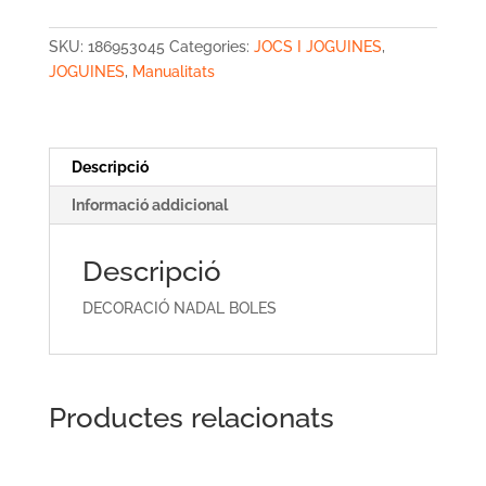
NADAL
BOLES
SKU:
186953045
Categories:
JOCS I JOGUINES
,
JOGUINES
,
Manualitats
Descripció
Informació addicional
Descripció
DECORACIÓ NADAL BOLES
Productes relacionats