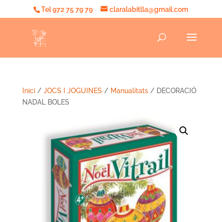
Tel 972 75 79 79
claralabitlla@gmail.com
Inici
/
JOCS I JOGUINES
/
Manualitats
/ DECORACIÓ
NADAL BOLES