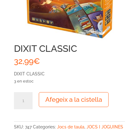
DIXIT CLASSIC
32,99
€
DIXIT CLASSIC
3 en estoc
quantitat
Afegeix a la cistella
de
DIXIT
CLASSIC
SKU:
747
Categories:
Jocs de taula
,
JOCS I JOGUINES