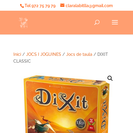
Tel 972 75 79 79
claralabitlla@gmail.com
Inici
/
JOCS I JOGUINES
/
Jocs de taula
/ DIXIT
CLASSIC