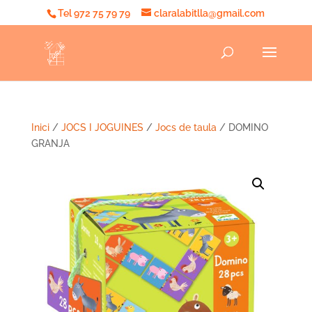
Tel 972 75 79 79
claralabitlla@gmail.com
Inici
/
JOCS I JOGUINES
/
Jocs de taula
/ DOMINO
GRANJA