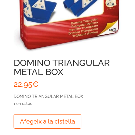
DOMINO TRIANGULAR
METAL BOX
22,95
€
DOMINO TRIANGULAR METAL BOX
1 en estoc
quantitat
Afegeix a la cistella
de
DOMINO