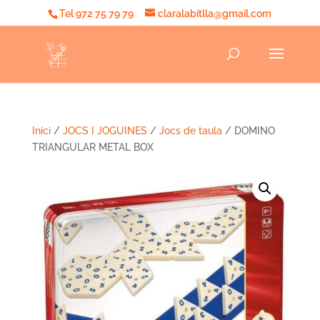
Tel 972 75 79 79
claralabitlla@gmail.com
Inici
/
JOCS I JOGUINES
/
Jocs de taula
/ DOMINO
TRIANGULAR METAL BOX