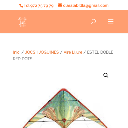
Tel 972 75 79 79
claralabitlla@gmail.com
Inici
/
JOCS I JOGUINES
/
Aire Lliure
/ ESTEL DOBLE
RED DOTS