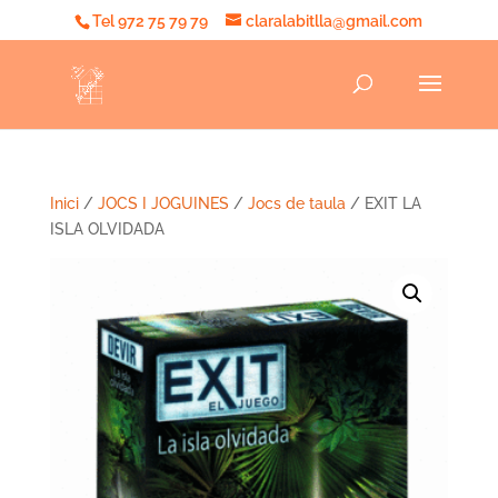
Tel 972 75 79 79
claralabitlla@gmail.com
Inici
/
JOCS I JOGUINES
/
Jocs de taula
/ EXIT LA
ISLA OLVIDADA