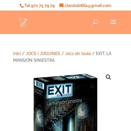
Tel 972 75 79 79
claralabitlla@gmail.com
Inici
/
JOCS I JOGUINES
/
Jocs de taula
/ EXIT. LA
MANSIÓN SINIESTRA