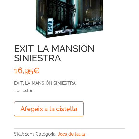
EXIT. LA MANSIÓN
SINIESTRA
16,95
€
EXIT. LA MANSIÓN SINIESTRA
1 en estoc
quantitat
Afegeix a la cistella
de
EXIT.
LA
MANSIÓN
SKU:
1097
Categoria:
Jocs de taula