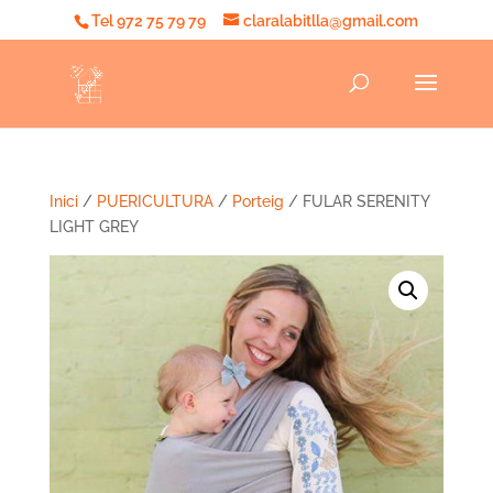
Tel 972 75 79 79
claralabitlla@gmail.com
Inici
/
PUERICULTURA
/
Porteig
/ FULAR SERENITY
LIGHT GREY