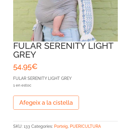
FULAR SERENITY LIGHT
GREY
54,95
€
FULAR SERENITY LIGHT GREY
1 en estoc
quantitat
Afegeix a la cistella
de
FULAR
SERENITY
LIGHT
SKU:
133
Categories:
Porteig
,
PUERICULTURA