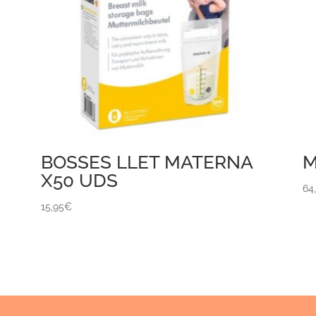
BOSSES LLET MATERNA
M
X50 UDS
64
15,95
€