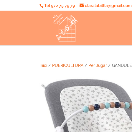
Tel 972 75 79 79
claralabitlla@gmail.com
Inici
/
PUERICULTURA
/
Per Jugar
/ GANDULE