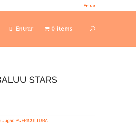
Entrar
e
Entrar
0 items
BALUU STARS
r Jugar
,
PUERICULTURA