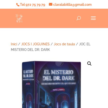
Tel 972 75 79 79
claralabitlla@gmail.com
Inici
/
JOCS I JOGUINES
/
Jocs de taula
/ JOC EL
MISTERIO DEL DR. DARK