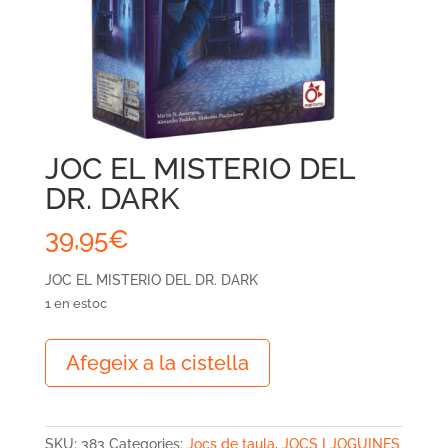
JOC EL MISTERIO DEL
DR. DARK
39,95
€
JOC EL MISTERIO DEL DR. DARK
1 en estoc
quantitat
Afegeix a la cistella
de
JOC
EL
MISTERIO
SKU:
383
Categories:
Jocs de taula
,
JOCS I JOGUINES