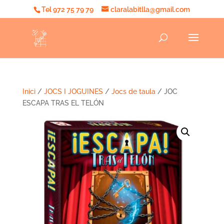
Tel 972 75 79 79
claralabitlla@gmail.com
Inici
/
JOCS I JOGUINES
/
Jocs de taula
/ JOC
ESCAPA TRAS EL TELÓN