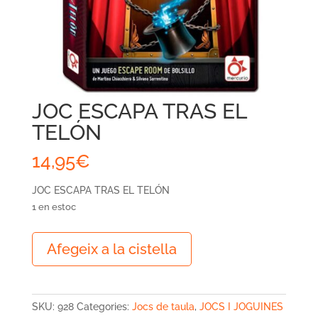
JOC ESCAPA TRAS EL
TELÓN
14,95
€
JOC ESCAPA TRAS EL TELÓN
1 en estoc
quantitat
Afegeix a la cistella
de
JOC
ESCAPA
TRAS
SKU:
928
Categories:
Jocs de taula
,
JOCS I JOGUINES