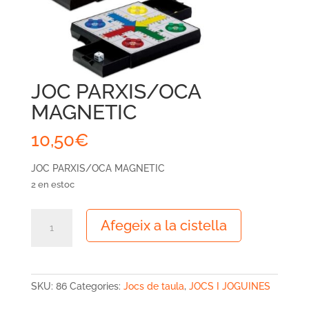
JOC PARXIS/OCA
MAGNETIC
10,50
€
JOC PARXIS/OCA MAGNETIC
2 en estoc
quantitat
Afegeix a la cistella
de
JOC
PARXIS/OCA
MAGNETIC
SKU:
86
Categories:
Jocs de taula
,
JOCS I JOGUINES