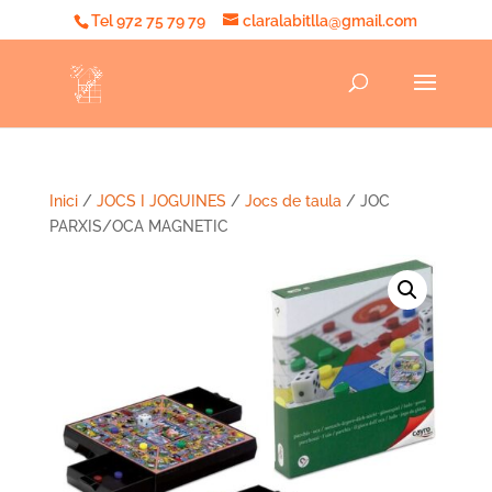
Tel 972 75 79 79
claralabitlla@gmail.com
Inici
/
JOCS I JOGUINES
/
Jocs de taula
/ JOC
PARXIS/OCA MAGNETIC