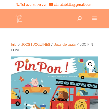
Tel 972 75 79 79
claralabitlla@gmail.com
Inici
/
JOCS I JOGUINES
/
Jocs de taula
/ JOC PIN
PON!