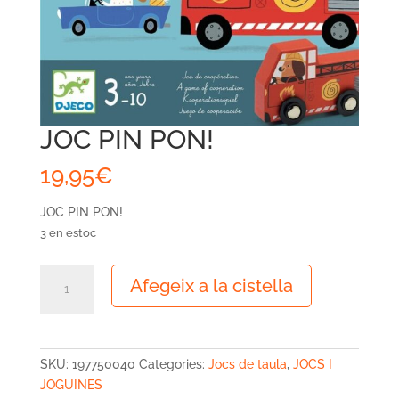
JOC PIN PON!
19,95
€
JOC PIN PON!
3 en estoc
quantitat
Afegeix a la cistella
de
JOC
PIN
PON!
SKU:
197750040
Categories:
Jocs de taula
,
JOCS I
JOGUINES