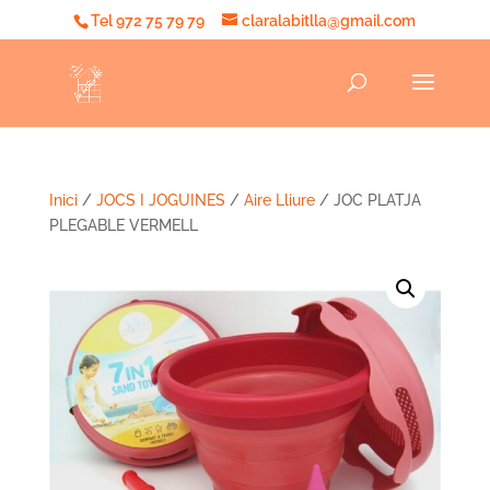
Tel 972 75 79 79
claralabitlla@gmail.com
Inici
/
JOCS I JOGUINES
/
Aire Lliure
/ JOC PLATJA
PLEGABLE VERMELL