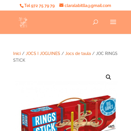
Tel 972 75 79 79
claralabitlla@gmail.com
Inici
/
JOCS I JOGUINES
/
Jocs de taula
/ JOC RINGS
STICK