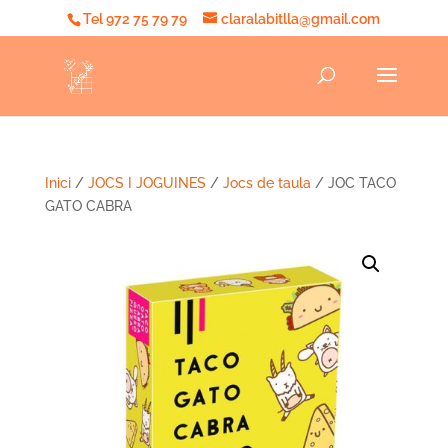
Tel 972 75 79 79
claralabitlla@gmail.com
Inici
/
JOCS I JOGUINES
/
Jocs de taula
/ JOC TACO
GATO CABRA