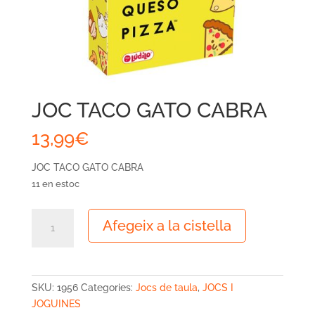
JOC TACO GATO CABRA
13,99
€
JOC TACO GATO CABRA
11 en estoc
quantitat
Afegeix a la cistella
de
JOC
TACO
GATO
SKU:
1956
Categories:
Jocs de taula
,
JOCS I
CABRA
JOGUINES