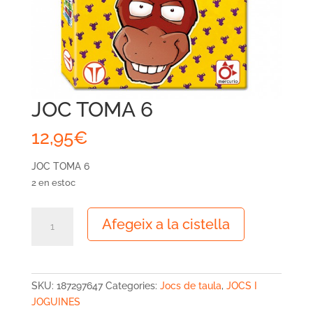
JOC TOMA 6
12,95
€
JOC TOMA 6
2 en estoc
quantitat
Afegeix a la cistella
de
JOC
TOMA
6
SKU:
187297647
Categories:
Jocs de taula
,
JOCS I
JOGUINES