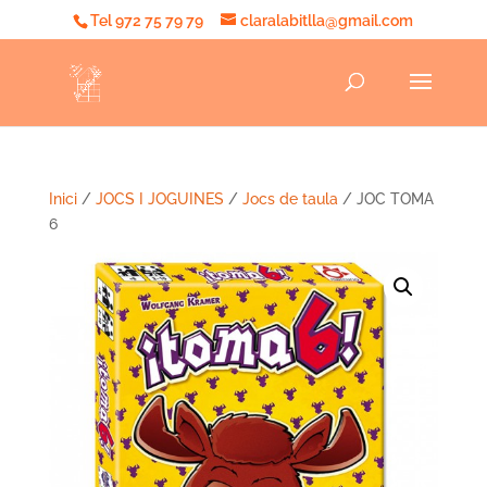
Tel 972 75 79 79
claralabitlla@gmail.com
Inici
/
JOCS I JOGUINES
/
Jocs de taula
/ JOC TOMA
6