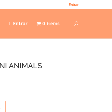
Entrar
e
Entrar
0 items
NI ANIMALS
a