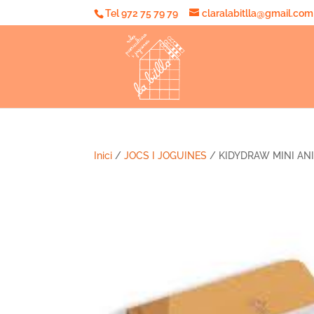
Tel 972 75 79 79
claralabitlla@gmail.com
Inici
/
JOCS I JOGUINES
/ KIDYDRAW MINI AN