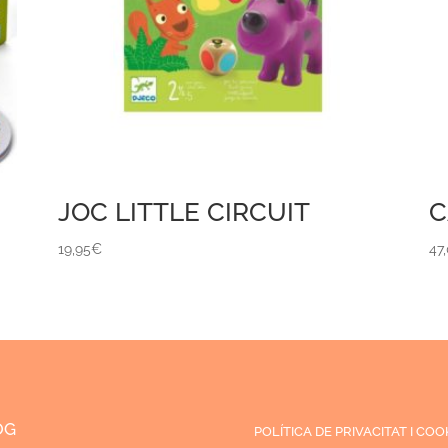
JOC LITTLE CIRCUIT
C
19,95
€
47
OG
POLÍTICA DE PRIVACITAT I COO