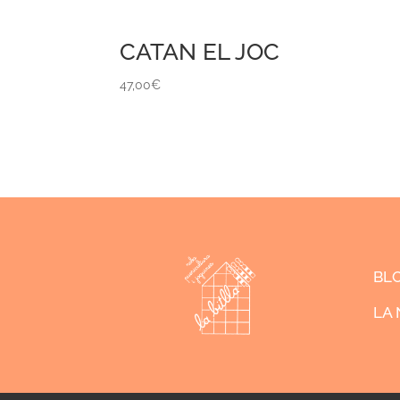
CATAN EL JOC
47,00
€
BL
LA 