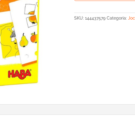
LOGIC
CASE
+4
SKU:
144437579
Categoria:
Joc