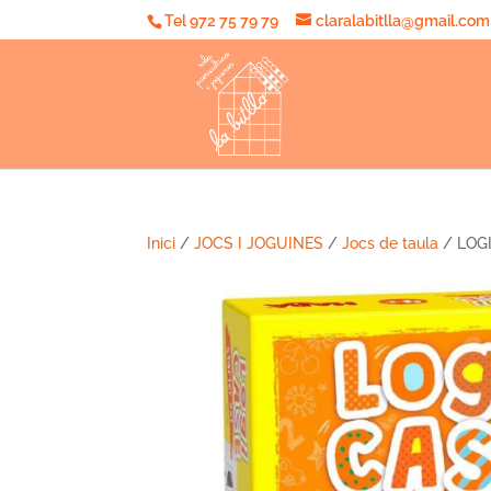
Tel 972 75 79 79
claralabitlla@gmail.com
Inici
/
JOCS I JOGUINES
/
Jocs de taula
/ LOGI