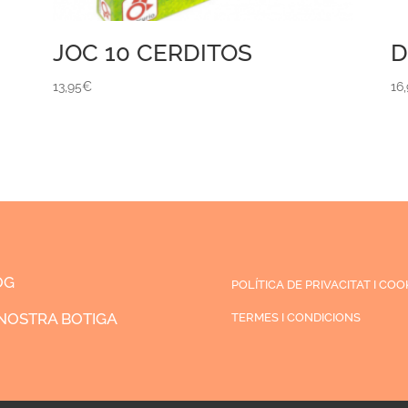
JOC 10 CERDITOS
D
13,95
€
16
OG
POLÍTICA DE PRIVACITAT I COO
NOSTRA BOTIGA
TERMES I CONDICIONS