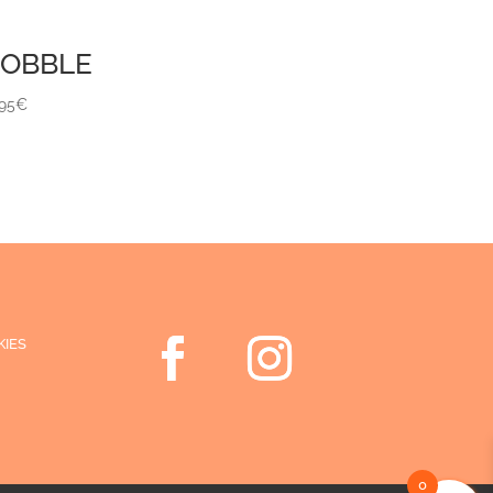
OBBLE
,95
€
KIES
0