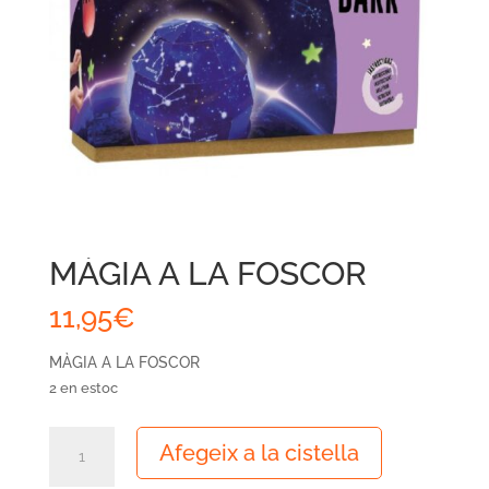
MÀGIA A LA FOSCOR
11,95
€
MÀGIA A LA FOSCOR
2 en estoc
quantitat
Afegeix a la cistella
de
MÀGIA