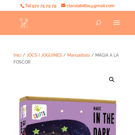
Tel 972 75 79 79
claralabitlla@gmail.com
Inici
/
JOCS I JOGUINES
/
Manualitats
/ MÀGIA A LA
FOSCOR