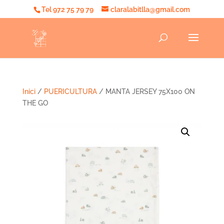
Tel 972 75 79 79
claralabitlla@gmail.com
Inici
/
PUERICULTURA
/ MANTA JERSEY 75X100 ON
THE GO