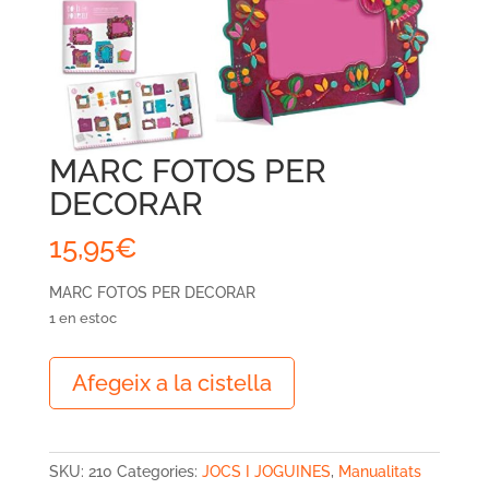
MARC FOTOS PER
DECORAR
15,95
€
MARC FOTOS PER DECORAR
1 en estoc
quantitat
Afegeix a la cistella
de
MARC
FOTOS
PER
SKU:
210
Categories:
JOCS I JOGUINES
,
Manualitats