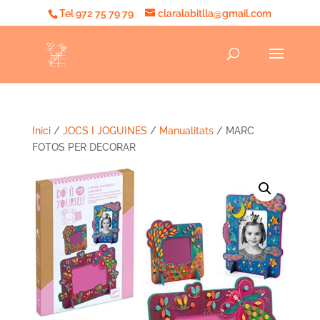
Tel 972 75 79 79
claralabitlla@gmail.com
Inici
/
JOCS I JOGUINES
/
Manualitats
/ MARC
FOTOS PER DECORAR