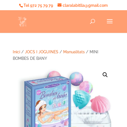
Tel 972 75 79 79
claralabitlla@gmail.com
Inici
/
JOCS I JOGUINES
/
Manualitats
/ MINI
BOMBES DE BANY