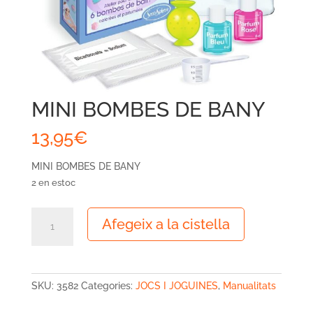
MINI BOMBES DE BANY
13,95
€
MINI BOMBES DE BANY
2 en estoc
quantitat
Afegeix a la cistella
de
MINI
BOMBES
DE
SKU:
3582
Categories:
JOCS I JOGUINES
,
Manualitats
BANY