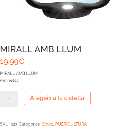
MIRALL AMB LLUM
19,99
€
MIRALL AMB LLUM
5 en estoc
quantitat
Afegeix a la cistella
de
MIRALL
AMB
LLUM
SKU:
323
Categories:
Cotxe
,
PUERICULTURA