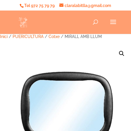
Tel 972 75 79 79
claralabitlla@gmail.com
Inici
/
PUERICULTURA
/
Cotxe
/ MIRALL AMB LLUM