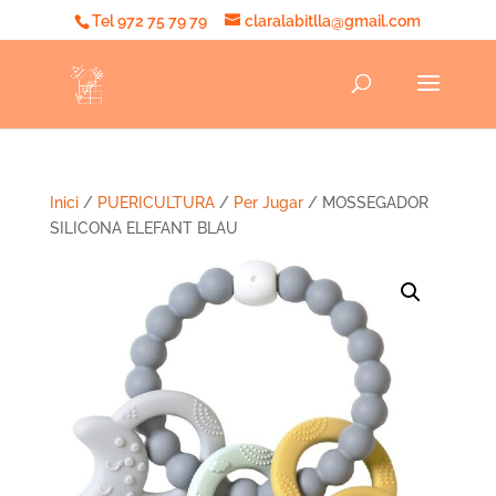
Tel 972 75 79 79
claralabitlla@gmail.com
Inici
/
PUERICULTURA
/
Per Jugar
/ MOSSEGADOR
SILICONA ELEFANT BLAU