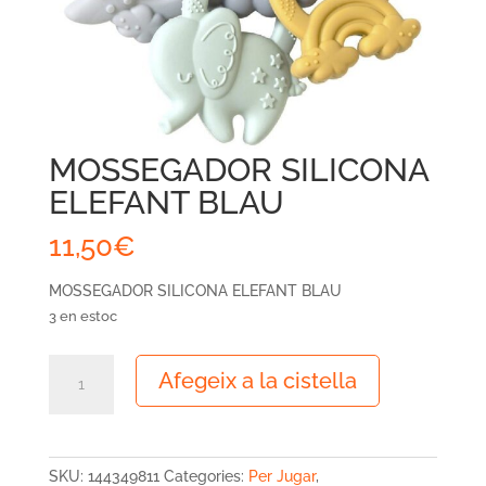
MOSSEGADOR SILICONA
ELEFANT BLAU
11,50
€
MOSSEGADOR SILICONA ELEFANT BLAU
3 en estoc
quantitat
Afegeix a la cistella
de
MOSSEGADOR
SILICONA
ELEFANT
SKU:
144349811
Categories:
Per Jugar
,