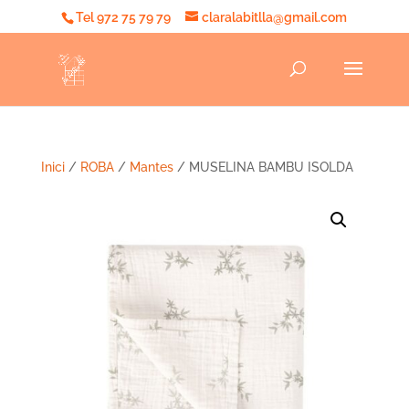
Tel 972 75 79 79
claralabitlla@gmail.com
Inici
/
ROBA
/
Mantes
/ MUSELINA BAMBU ISOLDA