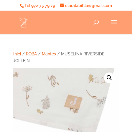
Tel 972 75 79 79
claralabitlla@gmail.com
Inici
/
ROBA
/
Mantes
/ MUSELINA RIVERSIDE
JOLLEIN