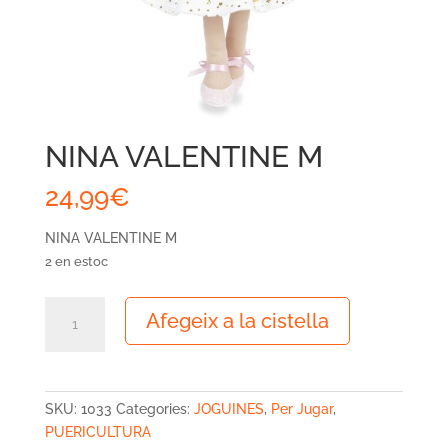
NINA VALENTINE M
24,99
€
NINA VALENTINE M
2 en estoc
quantitat
Afegeix a la cistella
de
NINA
VALENTINE
M
SKU:
1033
Categories:
JOGUINES
,
Per Jugar
,
PUERICULTURA