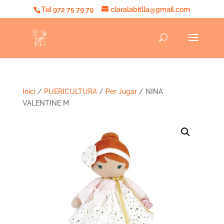
Tel 972 75 79 79
claralabitlla@gmail.com
Inici
/
PUERICULTURA
/
Per Jugar
/ NINA
VALENTINE M