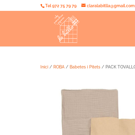
Tel 972 75 79 79
claralabitlla@gmail.com
Inici
/
ROBA
/
Babetes i Pitets
/ PACK TOVALLO