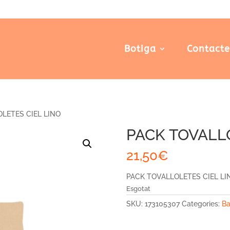
Botiga
Contact
LETES CIEL LINO
PACK TOVALL
21,50
€
PACK TOVALLOLETES CIEL LI
Esgotat
SKU:
173105307
Categories:
Ba