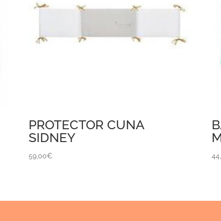
PROTECTOR CUNA
B
SIDNEY
M
59,00
€
44