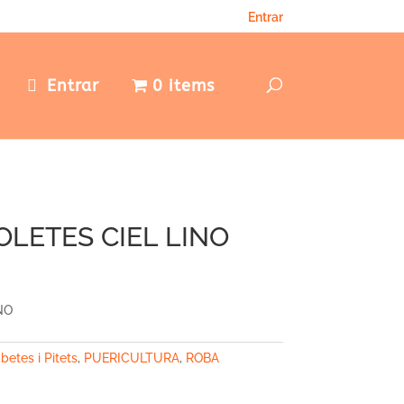
Entrar
e
Entrar
0 items
OLETES CIEL LINO
NO
betes i Pitets
,
PUERICULTURA
,
ROBA