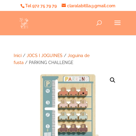
Tel 972 75 79 79
claralabitlla@gmail.com
Inici
/
JOCS I JOGUINES
/
Joguina de
fusta
/ PARKING CHALLENGE