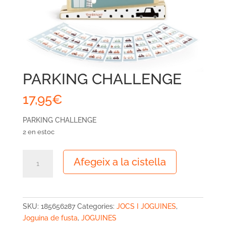
PARKING CHALLENGE
17,95
€
PARKING CHALLENGE
2 en estoc
quantitat
Afegeix a la cistella
de
PARKING
CHALLENGE
SKU:
185656287
Categories:
JOCS I JOGUINES
,
Joguina de fusta
,
JOGUINES